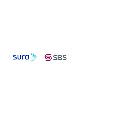
Compra tu
seguro de
autos
Compra
más
¡Valoramos tu vida y tu patrimonio!