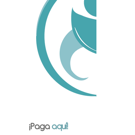
¡Paga
aquí!