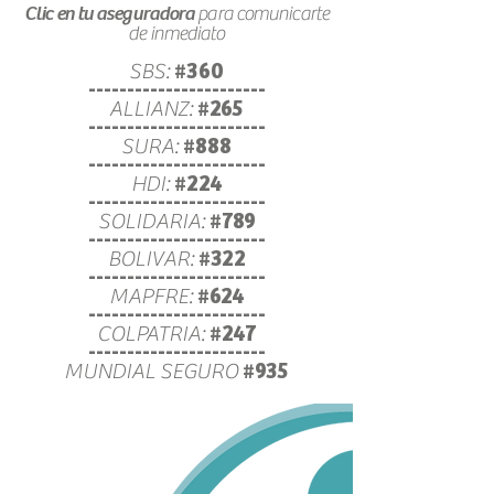
para comunicarte
Clic en tu aseguradora
de inmediato
SBS:
#360
-----------------------
ALLIANZ:
#265
-----------------------
SURA:
#888
-----------------------
HDI:
#224
-----------------------
SOLIDARIA:
#789
-----------------------
BOLIVAR:
#322
-----------------------
MAPFRE:
#624
-----------------------
COLPATRIA:
#247
-----------------------
MUNDIAL SEGURO
#935